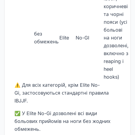
коричневі
та чорні
пояси (усі
больові
без
Elite
No-GI
на ноги
обмежень
дозволені,
включно з
reaping і
heel
hooks)
⚠️ Для всіх категорій, крім Elite No-
Gi, застосовуються стандартні правила
IBJJF.
✅ У Elite No-Gi дозволені всі види
больових прийомів на ноги без жодних
обмежень.