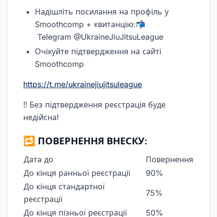
Надішліть посилання на профіль у
Smoothcomp + квитанцію:📬
Telegram @UkraineJiuJitsuLeague
Очікуйте підтвердження на сайті
Smoothcomp
https://t.me/ukrainejiujitsuleague
‼️ Без підтвердження реєстрація буде
недійсна!
🔁 ПОВЕРНЕННЯ ВНЕСКУ:
Дата до
Повернення
До кінця ранньої реєстрації
90%
До кінця стандартної
75%
реєстрації
До кінця пізньої реєстрації
50%