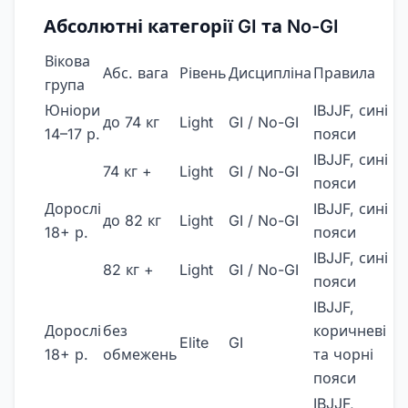
Абсолютні категорії GI та No-GI
Вікова
Абс. вага
Рівень
Дисципліна
Правила
група
Юніори
IBJJF, сині
до 74 кг
Light
GI / No-GI
14–17 р.
пояси
IBJJF, сині
74 кг +
Light
GI / No-GI
пояси
Дорослі
IBJJF, сині
до 82 кг
Light
GI / No-GI
18+ р.
пояси
IBJJF, сині
82 кг +
Light
GI / No-GI
пояси
IBJJF,
Дорослі
без
коричневі
Elite
GI
18+ р.
обмежень
та чорні
пояси
IBJJF,